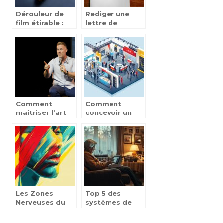
Dérouleur de
Rediger une
film étirable :
lettre de
les choix
candidature en
existants et
anglais :
utilités
comment ca
marche ?
Comment
Comment
maitriser l’art
concevoir un
de la
stand pour
communication
salon
: ce qu’il faut
professionnel :
retenir !
astuces et
conseils
Les Zones
Top 5 des
Nerveuses du
systèmes de
Corps : Focus
téléassistance
sur les
pour seniors