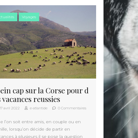
ctualités
Voyages
lein cap sur la Corse pour d
s vacances reussies
17 avril 2022
e-atlantide
0 Commentaires
e l’on soit entre amis, en couple ou en
ille, lorsqu’on décide de partir en
cances à plusieurs il se pose la question