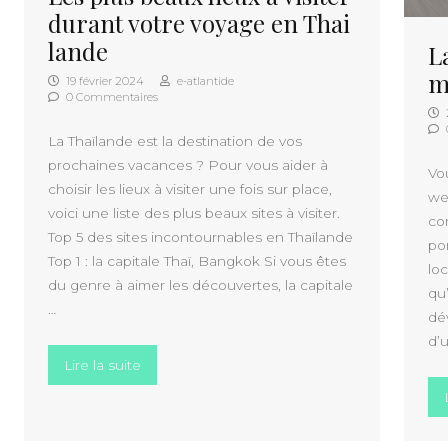
durant votre voyage en Thai
lande
L
m
19 février 2024
e-atlantide
0 Commentaires
La Thaïlande est la destination de vos
prochaines vacances ? Pour vous aider à
Vo
choisir les lieux à visiter une fois sur place,
we
voici une liste des plus beaux sites à visiter.
co
Top 5 des sites incontournables en Thaïlande
po
Top 1 : la capitale Thaï, Bangkok Si vous êtes
loc
du genre à aimer les découvertes, la capitale
qu’
…
dé
d’
« Les plus beaux lieux a visiter durant votre 
Lire la suite