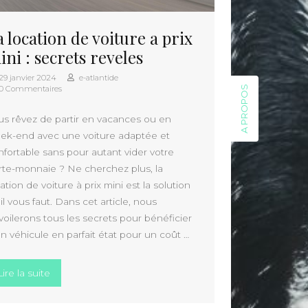
a location de voiture a prix
ini : secrets reveles
29 janvier 2024
e-atlantide
A PROPOS
0 Commentaires
us rêvez de partir en vacances ou en
ek-end avec une voiture adaptée et
nfortable sans pour autant vider votre
rte-monnaie ? Ne cherchez plus, la
ation de voiture à prix mini est la solution
il vous faut. Dans cet article, nous
voilerons tous les secrets pour bénéficier
un véhicule en parfait état pour un coût …
voyage en Thailande »
« La location de voiture a prix mini : secrets reveles »
Lire la suite