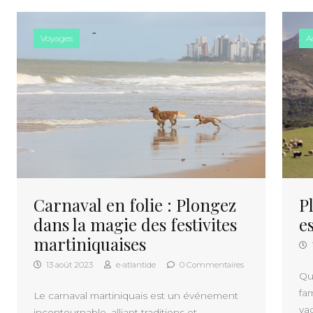
Voyages
A
P
Carnaval en folie : Plongez
e
dans la magie des festivites
martiniquaises
13 août 2023
e-atlantide
0 Commentaires
Qu
fam
Le carnaval martiniquais est un événement
va
incontournable, alliant traditions et