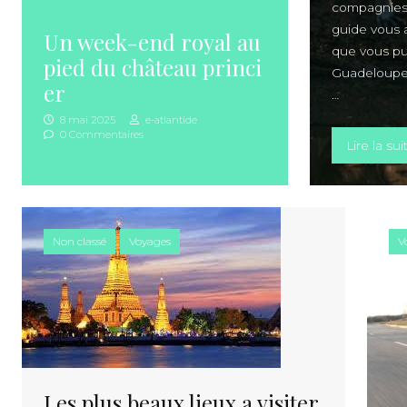
compagnies a
guide vous a
Un week-end royal au
que vous pu
pied du château princi
Guadeloupe 
er
…
8 mai 2025
e-atlantide
0 Commentaires
Lire la sui
Non classé
Voyages
V
Les plus beaux lieux a visiter