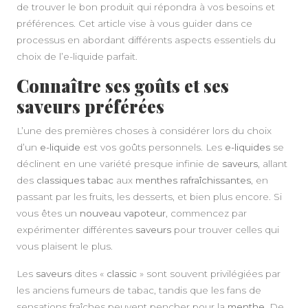
de trouver le bon produit qui répondra à vos besoins et
préférences. Cet article vise à vous guider dans ce
processus en abordant différents aspects essentiels du
choix de l’e-liquide parfait.
Connaître ses goûts et ses
saveurs préférées
L’une des premières choses à considérer lors du choix
d’un
e-liquide
est vos goûts personnels. Les
e-liquides
se
déclinent en une variété presque infinie de
saveurs
, allant
des
classiques tabac
aux
menthes rafraîchissantes
, en
passant par les fruits, les desserts, et bien plus encore. Si
vous êtes un
nouveau vapoteur
, commencez par
expérimenter différentes
saveurs
pour trouver celles qui
vous plaisent le plus.
Les
saveurs
dites «
classic
» sont souvent privilégiées par
les anciens fumeurs de tabac, tandis que les fans de
sensations fraîches peuvent pencher pour la
menthe
. De