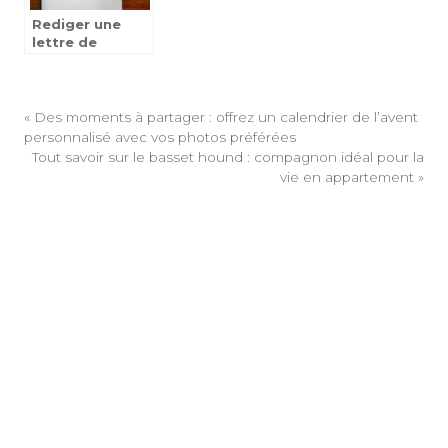
Rediger une
lettre de
candidature en
anglais :
comment ca
marche ?
«
Des moments à partager : offrez un calendrier de l’avent
personnalisé avec vos photos préférées
Tout savoir sur le basset hound : compagnon idéal pour la
vie en appartement
»