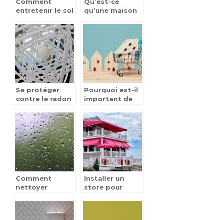
Comment
Qu’est-ce
entretenir le sol
qu’une maison
de votre
modulaire?
maison?
Se protéger
Pourquoi est-il
contre le radon
important de
en mesurant
demander
avec un
plusieurs devis
dosimètre le
pour mon
taux de
déménagement ?
concentration
Comment
Installer un
nettoyer
store pour
efficacement
mieux profiter
les vitrages de
de votre
sa maison
exterieur