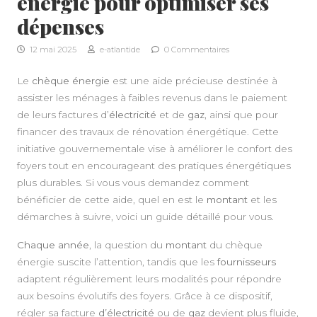
énergie pour optimiser ses
dépenses
12 mai 2025
e-atlantide
0 Commentaires
Le
chèque énergie
est une aide précieuse destinée à
assister les ménages à faibles revenus dans le paiement
de leurs factures d’
électricité
et de
gaz
, ainsi que pour
financer des travaux de rénovation énergétique. Cette
initiative gouvernementale vise à améliorer le confort des
foyers tout en encourageant des pratiques énergétiques
plus durables. Si vous vous demandez comment
bénéficier de cette aide, quel en est le
montant
et les
démarches à suivre, voici un guide détaillé pour vous.
Chaque année
, la question du
montant
du chèque
énergie suscite l’attention, tandis que les
fournisseurs
adaptent régulièrement leurs modalités pour répondre
aux besoins évolutifs des foyers. Grâce à ce dispositif,
régler sa facture
d’électricité
ou de
gaz
devient plus fluide,