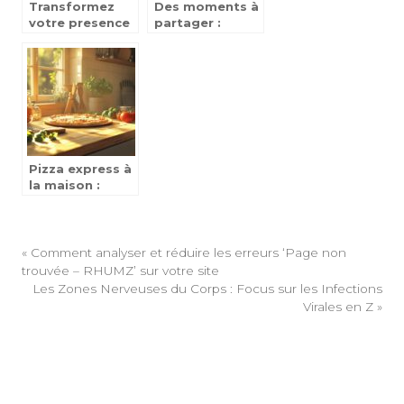
Transformez
Des moments à
votre presence
partager :
sur les reseaux
offrez un
sociaux en
calendrier de
veritables
l’avent
opportunites
personnalisé
avec vos
photos
préférées
Pizza express à
la maison :
gagner du
temps sans
perdre le goût
«
Comment analyser et réduire les erreurs ‘Page non
trouvée – RHUMZ’ sur votre site
Les Zones Nerveuses du Corps : Focus sur les Infections
Virales en Z
»