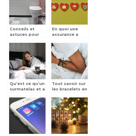
Conseils et
En quoi une
astuces pour
assurance a
bien choisir ses
responsabilite
WC
civile est
indispensable ?
Qu’est ce qu’un
Tout savoir sur
surmatelas et a
les bracelets en
quoi sert-il ?
cuir : types,
avantages,
choix