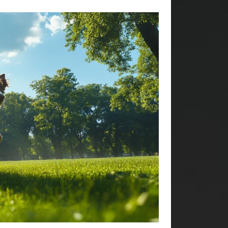
A PROPOS
E-Atlantide est un site qui évoque
différents sujets de sociétés. Les
articles défilent sur plusieurs
thèmes, il faut savoir que les sujets
principaux sont le monde tel qu’il
est, les animaux, les rencontres, la
mode. En général, le site relaye ce
qu’il se passe dans
le monde
.
Bonne lecture à tous !
Me joindre
Contact
Mentions Légales