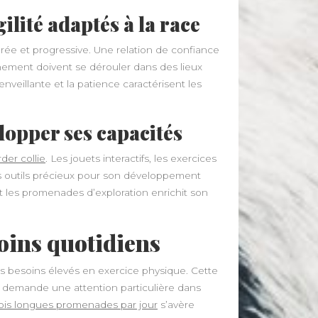
ilité adaptés à la race
ée et progressive. Une relation de confiance
înement doivent se dérouler dans des lieux
veillante et la patience caractérisent les
elopper ses capacités
der collie
. Les jouets interactifs, les exercices
s outils précieux pour son développement
t les promenades d’exploration enrichit son
soins quotidiens
es besoins élevés en exercice physique. Cette
, demande une attention particulière dans
rois longues promenades par jour
s’avère