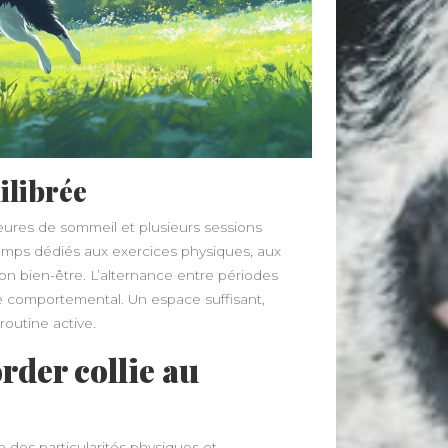
ilibrée
heures de sommeil et plusieurs sessions
 temps dédiés aux exercices physiques, aux
on bien-être. L’alternance entre périodes
re comportemental. Un espace suffisant,
routine active.
order collie au
des particularités physiques et