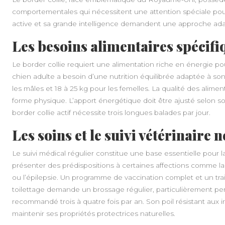
comportementales qui nécessitent une attention spéciale pour
active et sa grande intelligence demandent une approche ada
Les besoins alimentaires spécifiq
Le border collie requiert une alimentation riche en énergie pou
chien adulte a besoin d’une nutrition équilibrée adaptée à so
les mâles et 18 à 25 kg pour les femelles. La qualité des alime
forme physique. L’apport énergétique doit être ajusté selon s
border collie actif nécessite trois longues balades par jour.
Les soins et le suivi vétérinaire 
Le suivi médical régulier constitue une base essentielle pour l
présenter des prédispositions à certaines affections comme la d
ou l’épilepsie. Un programme de vaccination complet et un trai
toilettage demande un brossage régulier, particulièrement pe
recommandé trois à quatre fois par an. Son poil résistant aux
maintenir ses propriétés protectrices naturelles.