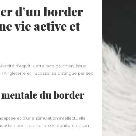
er d’un border
ne vie active et
ivacité d’esprit. Cette race de chien, issue
 l’Angleterre et l’Écosse, se distingue par ses
n mentale du border
adaptée et d’une stimulation intellectuelle
otidien pour maintenir son équilibre et son