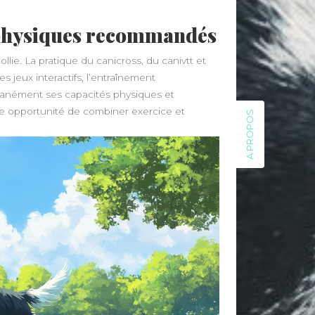
s physiques recommandés
ollie. La pratique du canicross, du canivtt et
 jeux interactifs, l’entraînement
ltanément ses capacités physiques et
te opportunité de combiner exercice et
A PROPOS