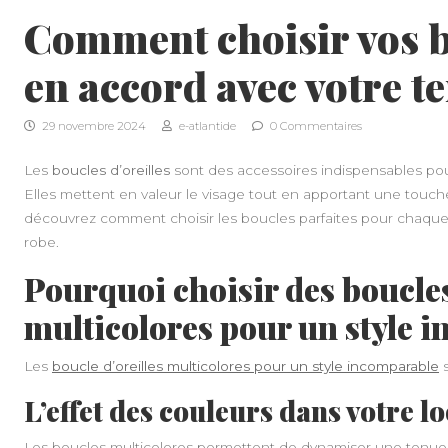
Comment choisir vos bo
en accord avec votre t
29 novembre 2024
e-atlantide
0 Commentaires
Les
boucles d’oreilles
sont des accessoires indispensables pour
Elles mettent en valeur le visage tout en apportant une touche 
découvrez comment choisir les boucles parfaites pour chaque 
robe.
Pourquoi choisir des boucles
multicolores pour un style 
Les
boucle d’oreilles multicolores pour un style incomparable
s
L’effet des couleurs dans votre l
Les boucles multicolores permettent de dynamiser une tenu