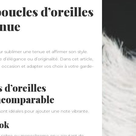
ucles d’oreilles
enue
 sublimer une tenue et affirmer son style.
d’élégance ou d’originalité. Dans cet article,
occasion et adapter vos choix à votre garde-
 d’oreilles
incomparable
ont idéales pour ajouter une note vibrante.
ook
e sobre ou monochrome en y ajoutant de