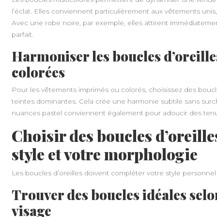
l’éclat. Elles conviennent particulièrement aux vêtements unis,
Avec une robe noire, par exemple, elles attirent immédiatement
parfait.
Harmoniser les boucles d’oreille
colorées
Pour les vêtements imprimés ou colorés, choisissez des boucl
teintes dominantes. Cela crée une harmonie subtile sans surch
nuances pastel conviennent également pour adoucir des ten
Choisir des boucles d’oreille
style et votre morphologie
Les boucles d’oreilles doivent compléter votre style personnel 
Trouver des boucles idéales selo
visage