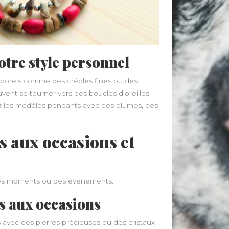
votre style personnel
emporels comme des créoles fines ou des
ent se tourner vers des boucles d’oreilles
ez les modèles pendants avec des plumes, des
s aux occasions et
 des moments ou des événements.
s aux occasions
 avec des pierres précieuses ou des cristaux