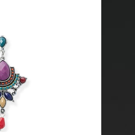
A PROPOS
E-Atlantide est un site qui évoque
différents sujets de sociétés. Les
articles défilent sur plusieurs
thèmes, il faut savoir que les sujets
principaux sont le monde tel qu’il
est, les animaux, les rencontres, la
mode. En général, le site relaye ce
qu’il se passe dans
le monde
.
Bonne lecture à tous !
Me joindre
Contact
Mentions Légales