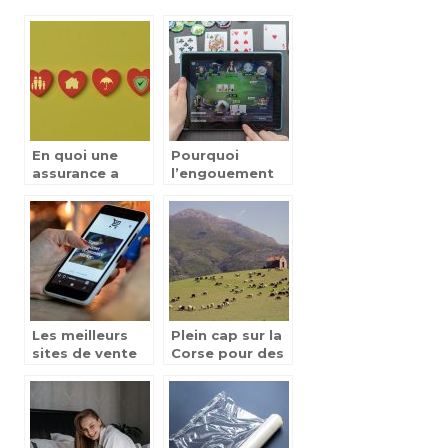
En quoi une
Pourquoi
assurance a
l’engouement
responsabilite
des jeux en
civile est
ligne n’est pas
indispensable ?
pret de
s’eteindre.
Les meilleurs
Plein cap sur la
sites de vente
Corse pour des
de vetements
vacances
reussies