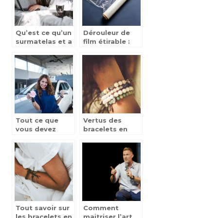
Qu’est ce qu’un
Dérouleur de
surmatelas et a
film étirable :
quoi sert-il ?
les choix
existants et
utilités
Tout ce que
Vertus des
vous devez
bracelets en
savoir sur les
pierre : ce qu’il
prêts auto
faut savoir
Tout savoir sur
Comment
les bracelets en
maitriser l’art