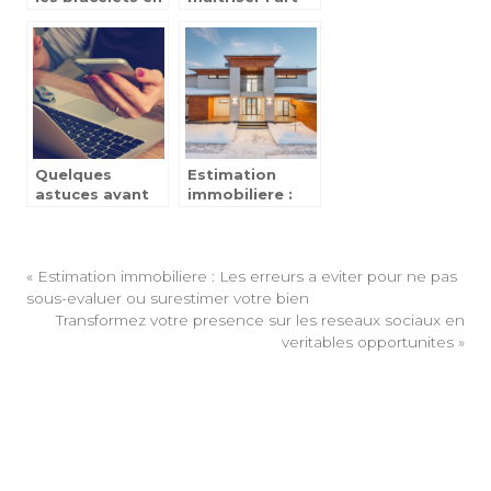
cuir : types,
de la
avantages,
communication
choix
: ce qu’il faut
retenir !
Quelques
Estimation
astuces avant
immobiliere :
d’effectuer vos
Les erreurs a
achats en ligne
eviter pour ne
pas sous-
evaluer ou
«
Estimation immobiliere : Les erreurs a eviter pour ne pas
surestimer
sous-evaluer ou surestimer votre bien
votre bien
Transformez votre presence sur les reseaux sociaux en
veritables opportunites
»