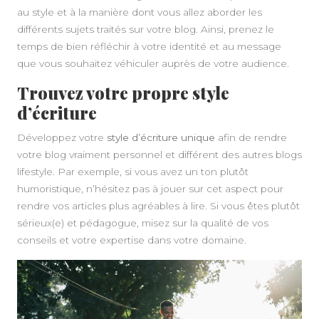
au style et à la manière dont vous allez aborder les
différents sujets traités sur votre blog. Ainsi, prenez le
temps de bien réfléchir à votre identité et au message
que vous souhaitez véhiculer auprès de votre audience.
Trouvez votre propre style
d’écriture
Développez votre
style d’écriture unique
afin de rendre
A PROPOS
votre blog vraiment personnel et différent des autres blogs
lifestyle. Par exemple, si vous avez un ton plutôt
humoristique, n’hésitez pas à jouer sur cet aspect pour
rendre vos articles plus agréables à lire. Si vous êtes plutôt
sérieux(e) et pédagogue, misez sur la qualité de vos
conseils et votre expertise dans votre domaine.