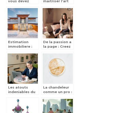
vous devez
maitriser l’art
savoir sur les
de la
prêts auto
communication
: ce qu’il faut
retenir !
Estimation
De la passion a
immobiliere :
la page : Creez
Les erreurs a
un blog lifestyle
eviter pour ne
captivant pour
pas sous-
vos lecteurs
evaluer ou
surestimer
votre bien
Les atouts
La chandeleur
indeniables du
comme un pro :
cold emailing a
astuces de
l’ere numerique
chefs pour
preparer les
meilleures