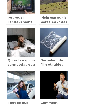
Pourquoi
Plein cap sur la
l’engouement
Corse pour des
des jeux en
vacances
ligne n’est pas
reussies
pret de
s’eteindre.
Qu’est ce qu’un
Dérouleur de
surmatelas et a
film étirable :
quoi sert-il ?
les choix
existants et
utilités
Tout ce que
Comment