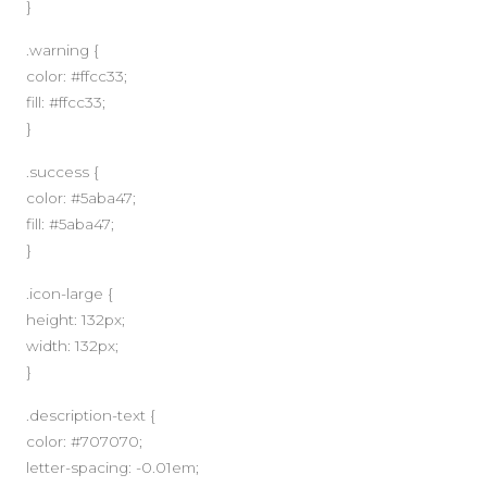
}
.warning {
color: #ffcc33;
fill: #ffcc33;
}
.success {
color: #5aba47;
fill: #5aba47;
}
.icon-large {
height: 132px;
width: 132px;
}
.description-text {
color: #707070;
letter-spacing: -0.01em;