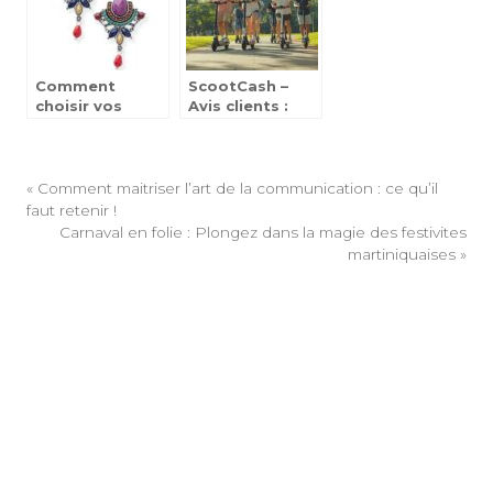
crepes
Comment
ScootCash –
choisir vos
Avis clients :
boucles
découvrez les
d’oreilles en
meilleures
accord avec
plateformes
votre tenue
concurrentes
«
Comment maitriser l’art de la communication : ce qu’il
faut retenir !
Carnaval en folie : Plongez dans la magie des festivites
martiniquaises
»