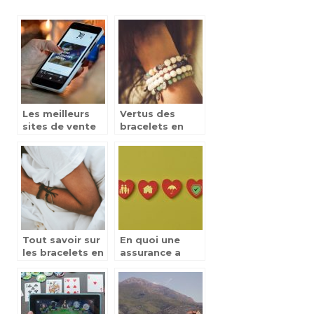
Les meilleurs
Vertus des
sites de vente
bracelets en
de vetements
pierre : ce qu’il
faut savoir
Tout savoir sur
En quoi une
les bracelets en
assurance a
cuir : types,
responsabilite
avantages,
civile est
choix
indispensable ?