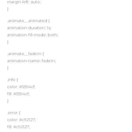
margin-left: auto;
}
.animate__animated {
animation-duration: 1s;
animation-fill-mode: both;
}
.animate__fadeIn {
animation-name: fadeIn;
}
.info {
color: #5594cf;
fill: #5594cf;
}
.error {
color: #c92127;
fill: #c92127;