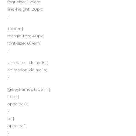
font-size: 1.25em;
line-height: 20px;
}
.footer {
margin-top: 40px;
font-size: 0.7em;
}
.animate__delay-1s {
animation-delay: 1s;
}
@keyframes fadeIn {
from {
opacity: 0;
}
to {
opacity: 1;
}